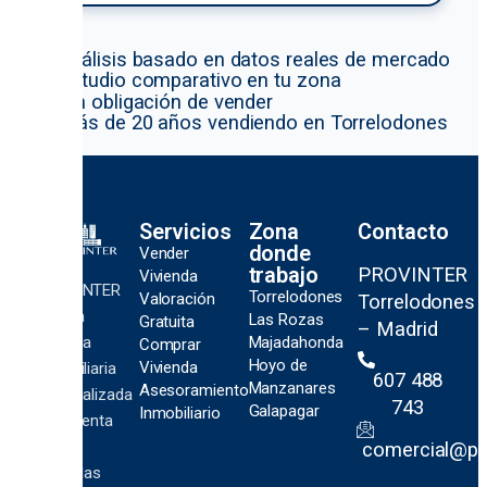
✔ Análisis basado en datos reales de mercado
✔ Estudio comparativo en tu zona
✔ Sin obligación de vender
✔ Más de 20 años vendiendo en Torrelodones
Servicios
Zona
Contacto
donde
Vender
trabajo
PROVINTER
Vivienda
PROVINTER
Torrelodones
Valoración
Torrelodones
es una
Las Rozas
Gratuita
– Madrid
agencia
Majadahonda
Comprar
Hoyo de
Vivienda
inmobiliaria
607 488
Manzanares
Asesoramiento
especializada
743
Galapagar
Inmobiliario
en la venta
de
comercial@pro
viviendas